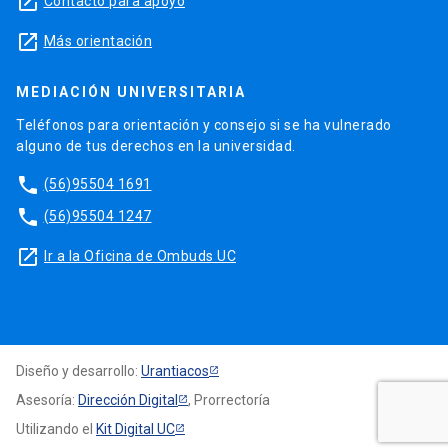
launch
Contacto para apoyo
launch
Más orientación
MEDIACIÓN UNIVERSITARIA
Teléfonos para orientación y consejo si se ha vulnerado
alguno de tus derechos en la universidad.
phone
(56)95504 1691
phone
(56)95504 1247
launch
Ir a la Oficina de Ombuds UC
Diseño y desarrollo:
Urantiacos
Asesoría:
Dirección Digital
, Prorrectoría
Utilizando el
Kit Digital UC