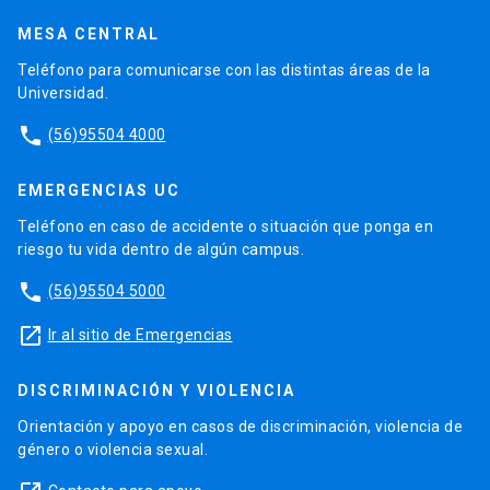
MESA CENTRAL
Teléfono para comunicarse con las distintas áreas de la
Universidad.
phone
(56)95504 4000
EMERGENCIAS UC
Teléfono en caso de accidente o situación que ponga en
riesgo tu vida dentro de algún campus.
phone
(56)95504 5000
launch
Ir al sitio de Emergencias
DISCRIMINACIÓN Y VIOLENCIA
Orientación y apoyo en casos de discriminación, violencia de
género o violencia sexual.