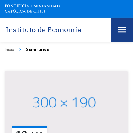
Instituto de Economía
keyboard_arrow_right
Inicio
Seminarios