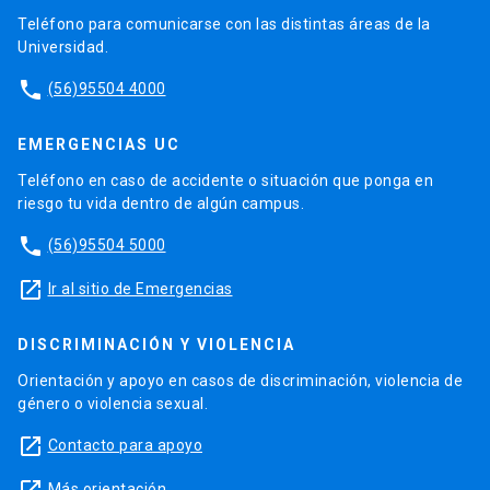
Teléfono para comunicarse con las distintas áreas de la
Universidad.
phone
(56)95504 4000
EMERGENCIAS UC
Teléfono en caso de accidente o situación que ponga en
riesgo tu vida dentro de algún campus.
phone
(56)95504 5000
launch
Ir al sitio de Emergencias
DISCRIMINACIÓN Y VIOLENCIA
Orientación y apoyo en casos de discriminación, violencia de
género o violencia sexual.
launch
Contacto para apoyo
Más orientación