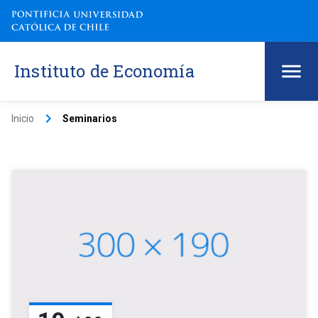
Instituto de Economía
keyboard_arrow_right
Inicio
Seminarios