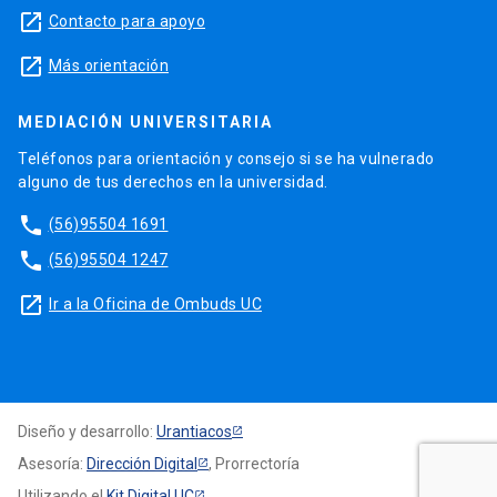
launch
Contacto para apoyo
launch
Más orientación
MEDIACIÓN UNIVERSITARIA
Teléfonos para orientación y consejo si se ha vulnerado
alguno de tus derechos en la universidad.
phone
(56)95504 1691
phone
(56)95504 1247
launch
Ir a la Oficina de Ombuds UC
Diseño y desarrollo:
Urantiacos
Asesoría:
Dirección Digital
, Prorrectoría
Utilizando el
Kit Digital UC