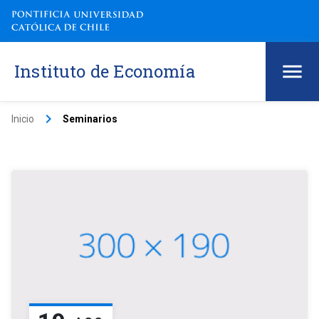
Instituto de Economía
keyboard_arrow_right
Inicio
Seminarios