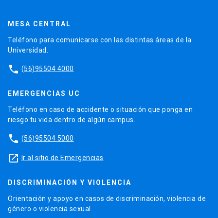
MESA CENTRAL
Teléfono para comunicarse con las distintas áreas de la
Universidad.
phone
(56)95504 4000
EMERGENCIAS UC
Teléfono en caso de accidente o situación que ponga en
riesgo tu vida dentro de algún campus.
phone
(56)95504 5000
launch
Ir al sitio de Emergencias
DISCRIMINACIÓN Y VIOLENCIA
Orientación y apoyo en casos de discriminación, violencia de
género o violencia sexual.