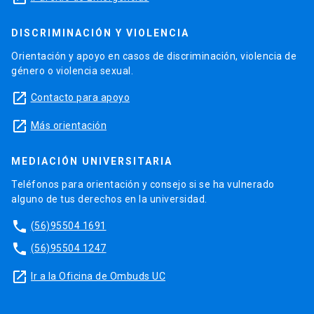
DISCRIMINACIÓN Y VIOLENCIA
Orientación y apoyo en casos de discriminación, violencia de
género o violencia sexual.
launch
Contacto para apoyo
launch
Más orientación
MEDIACIÓN UNIVERSITARIA
Teléfonos para orientación y consejo si se ha vulnerado
alguno de tus derechos en la universidad.
phone
(56)95504 1691
phone
(56)95504 1247
launch
Ir a la Oficina de Ombuds UC