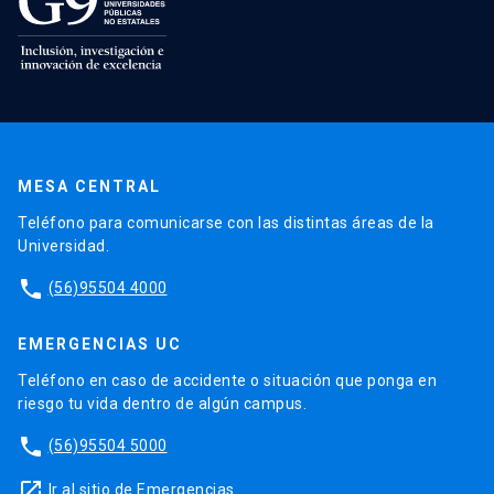
MESA CENTRAL
Teléfono para comunicarse con las distintas áreas de la
Universidad.
phone
(56)95504 4000
EMERGENCIAS UC
Teléfono en caso de accidente o situación que ponga en
riesgo tu vida dentro de algún campus.
phone
(56)95504 5000
launch
Ir al sitio de Emergencias