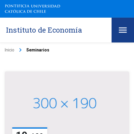
Instituto de Economía
keyboard_arrow_right
Inicio
Seminarios