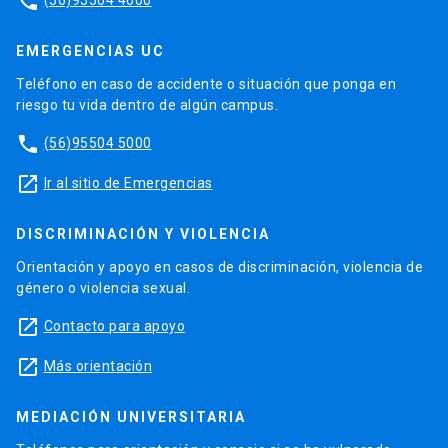
phone
EMERGENCIAS UC
Teléfono en caso de accidente o situación que ponga en
riesgo tu vida dentro de algún campus.
phone
(56)95504 5000
launch
Ir al sitio de Emergencias
DISCRIMINACIÓN Y VIOLENCIA
Orientación y apoyo en casos de discriminación, violencia de
género o violencia sexual.
launch
Contacto para apoyo
launch
Más orientación
MEDIACIÓN UNIVERSITARIA