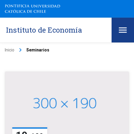
Instituto de Economía
keyboard_arrow_right
Inicio
Seminarios