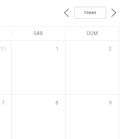
TODAY
SÁB
DOM
31
1
2
7
8
9