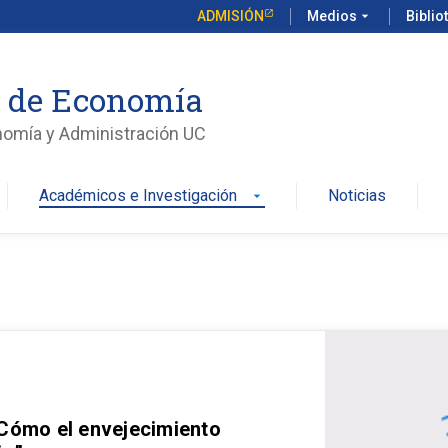
ADMISIÓN
Medios
arrow_drop_down
Biblio
o de Economía
nomía y Administración UC
Académicos e Investigación
Noticias
arrow_drop_down
 Cómo el envejecimiento