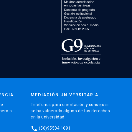
ENCIA
MEDIACIÓN UNIVERSITARIA
de
Teléfonos para orientación y consejo si
énero o
se ha vulnerado alguno de tus derechos
en la universidad.
phone
(56)95504 1691