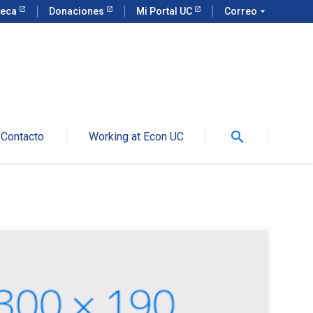
teca
Donaciones
Mi Portal UC
Correo
arrow_drop_down
search
Contacto
Working at Econ UC