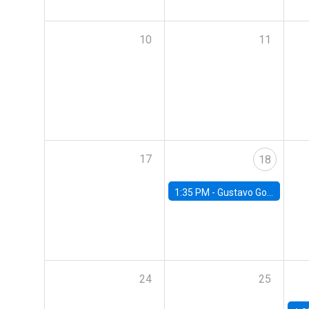
10
11
17
18
1:35 PM -
Gustavo González, Banco Central de Chile
24
25