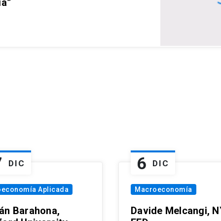
ia”
7
6
DIC
DIC
oeconomía Aplicada
Macroeconomía
án Barahona,
Davide Melcangi, N