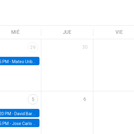
MIÉ
JUE
VIE
30
29
5 PM -
Mateo Uribe-Castro, Universidad de los Andes (Colombia)
6
5
20 PM -
David Bardey, Universidad de los Andes - CEDE
5 PM -
Jose Carlo Bermudez, UC (ME) & World Bank