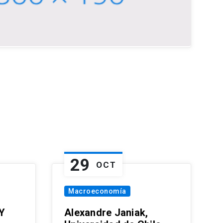
29
OCT
Macroeconomía
Y
Alexandre Janiak,