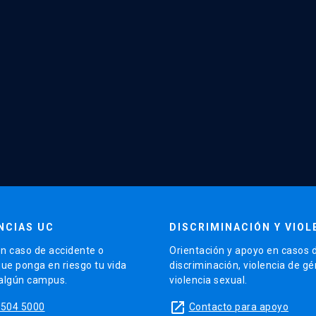
NCIAS UC
DISCRIMINACIÓN Y VIOL
n caso de accidente o
Orientación y apoyo en casos 
que ponga en riesgo tu vida
discriminación, violencia de g
 algún campus.
violencia sexual.
launch
5504 5000
Contacto para apoyo