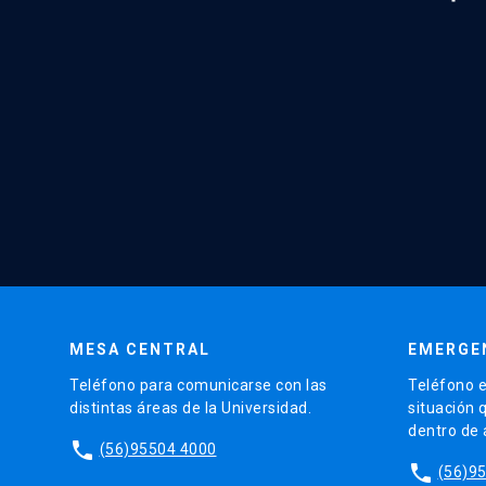
MESA CENTRAL
EMERGE
Teléfono para comunicarse con las
Teléfono e
distintas áreas de la Universidad.
situación 
dentro de
phone
(56)95504 4000
phone
(56)9