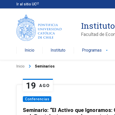
Ir al sitio UC
Institut
Facultad de Eco
Inicio
Instituto
Programas
arrow_drop_down
keyboard_arrow_right
Inicio
Seminarios
19
AGO
Conferencias
Seminario: “El Activo que Ignoramos: