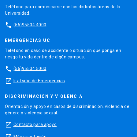
Teléfono para comunicarse con las distintas áreas de la
Universidad.
phone
(56)95504 4000
EMERGENCIAS UC
Teléfono en caso de accidente o situación que ponga en
riesgo tu vida dentro de algún campus.
phone
(56)95504 5000
launch
Ir al sitio de Emergencias
DISCRIMINACIÓN Y VIOLENCIA
Orientación y apoyo en casos de discriminación, violencia de
género o violencia sexual.
launch
Contacto para apoyo
Más orientación