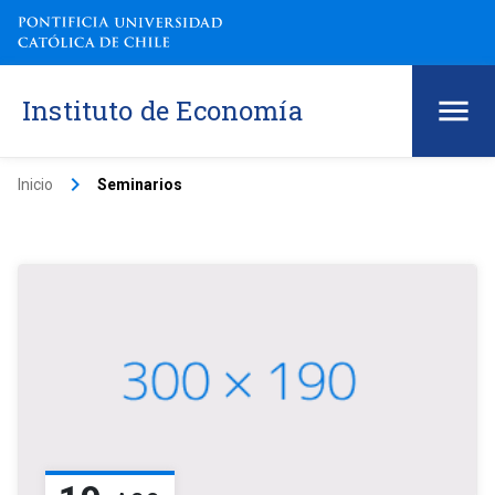
Instituto de Economía
keyboard_arrow_right
Inicio
Seminarios