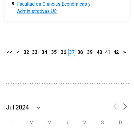
Facultad de Ciencias Económicas y
Administrativas UC
<<
<
32
33
34
35
36
37
38
39
40
41
42
>
L
M
M
J
V
S
D