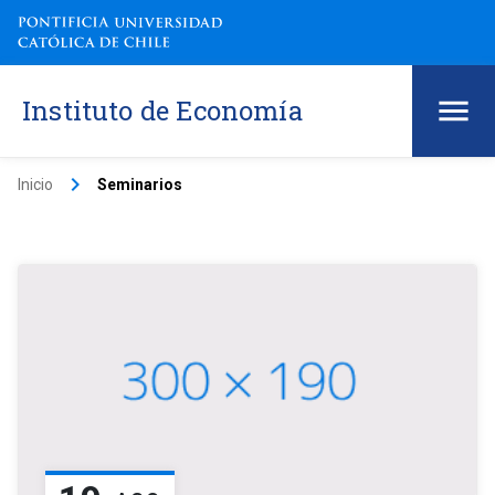
Instituto de Economía
keyboard_arrow_right
Inicio
Seminarios