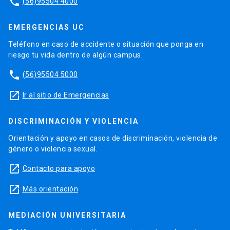
phone
(56)95504 4000
EMERGENCIAS UC
Teléfono en caso de accidente o situación que ponga en
riesgo tu vida dentro de algún campus.
phone
(56)95504 5000
launch
Ir al sitio de Emergencias
DISCRIMINACIÓN Y VIOLENCIA
Orientación y apoyo en casos de discriminación, violencia de
género o violencia sexual.
launch
Contacto para apoyo
launch
Más orientación
MEDIACIÓN UNIVERSITARIA