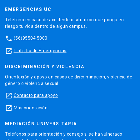
EMERGENCIAS UC
Teléfono en caso de accidente o situación que ponga en
riesgo tu vida dentro de algún campus.
phone
(56)95504 5000
launch
Ir al sitio de Emergencias
DISCRIMINACIÓN Y VIOLENCIA
Orientación y apoyo en casos de discriminación, violencia de
género o violencia sexual.
launch
Contacto para apoyo
launch
Más orientación
MEDIACIÓN UNIVERSITARIA
Teléfonos para orientación y consejo si se ha vulnerado