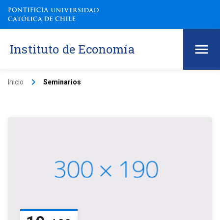
Instituto de Economía
keyboard_arrow_right
Inicio
Seminarios