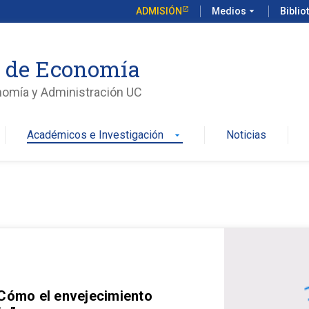
ADMISIÓN
Medios
arrow_drop_down
Biblio
o de Economía
nomía y Administración UC
Académicos e Investigación
Noticias
arrow_drop_down
 Cómo el envejecimiento