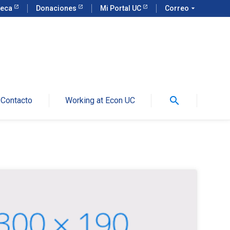
teca
Donaciones
Mi Portal UC
Correo
arrow_drop_down
search
Contacto
Working at Econ UC