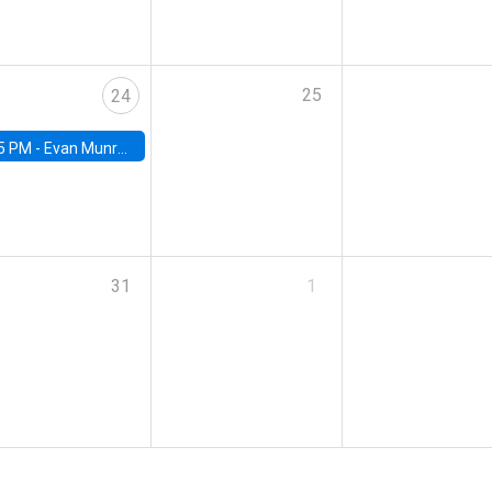
25
24
5 PM -
Evan Munro, Neyman Visiting Assistant Professor in the Department of Statistics at UC Berkeley
31
1