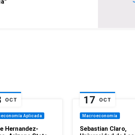
ia”
8
17
OCT
OCT
oeconomía Aplicada
Macroeconomía
e Hernandez-
Sebastian Claro,