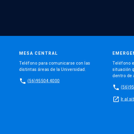
MESA CENTRAL
EMERGE
Teléfono para comunicarse con las
Teléfono e
distintas áreas de la Universidad.
situación 
dentro de
phone
(56)95504 4000
phone
(56)9
launch
Ir al 