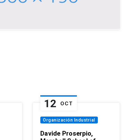
12
OCT
Organización Industrial
Davide Proserpio,