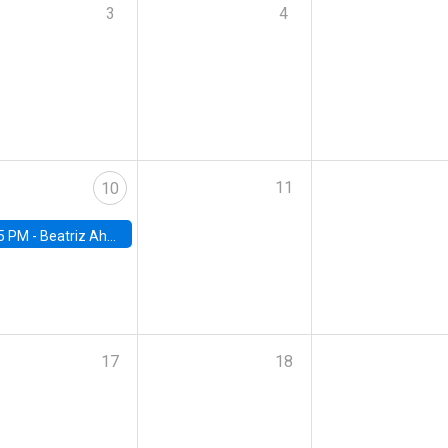
3
4
11
10
5 PM -
Beatriz Ahumada, PhD candidate, Universidad de Pittsburgh
17
18