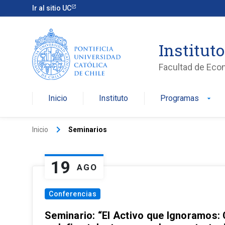
Ir al sitio UC
Institut
Facultad de Eco
Inicio
Instituto
Programas
arrow_drop_down
keyboard_arrow_right
Inicio
Seminarios
19
AGO
Conferencias
Seminario: “El Activo que Ignoramos: