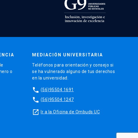
ENCIA
MEDIACIÓN UNIVERSITARIA
de
Teléfonos para orientación y consejo si
énero o
se ha vulnerado alguno de tus derechos
en la universidad.
phone
(56)95504 1691
phone
(56)95504 1247
launch
Ir a la Oficina de Ombuds UC