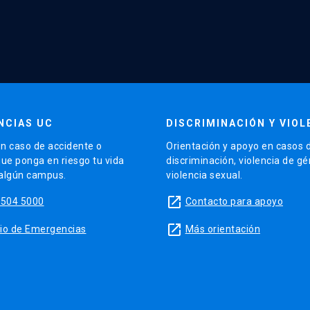
NCIAS UC
DISCRIMINACIÓN Y VIOL
n caso de accidente o
Orientación y apoyo en casos 
que ponga en riesgo tu vida
discriminación, violencia de g
 algún campus.
violencia sexual.
launch
5504 5000
Contacto para apoyo
launch
sitio de Emergencias
Más orientación