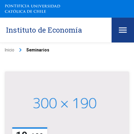
Instituto de Economía
keyboard_arrow_right
Inicio
Seminarios