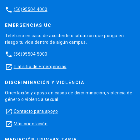
phone
(56)95504 4000
EMERGENCIAS UC
Teléfono en caso de accidente o situación que ponga en
riesgo tu vida dentro de algún campus.
phone
(56)95504 5000
launch
Ir al sitio de Emergencias
DISCRIMINACIÓN Y VIOLENCIA
Orientación y apoyo en casos de discriminación, violencia de
género o violencia sexual.
launch
Contacto para apoyo
launch
Más orientación
MEDIACIÓN UNIVERSITARIA