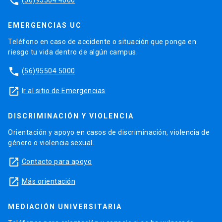
phone
EMERGENCIAS UC
Teléfono en caso de accidente o situación que ponga en
riesgo tu vida dentro de algún campus.
phone
(56)95504 5000
launch
Ir al sitio de Emergencias
DISCRIMINACIÓN Y VIOLENCIA
Orientación y apoyo en casos de discriminación, violencia de
género o violencia sexual.
launch
Contacto para apoyo
launch
Más orientación
MEDIACIÓN UNIVERSITARIA