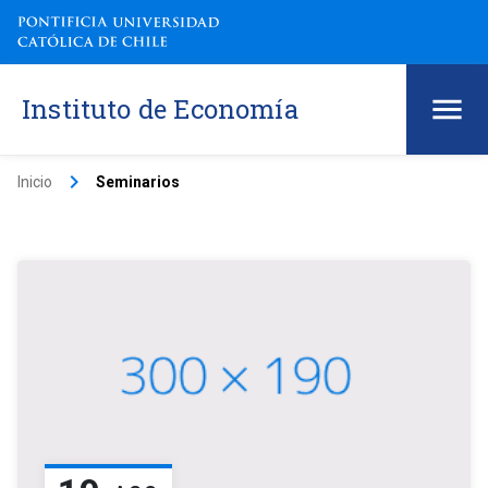
Instituto de Economía
keyboard_arrow_right
Inicio
Seminarios