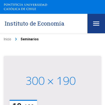
Instituto de Economía
keyboard_arrow_right
Inicio
Seminarios