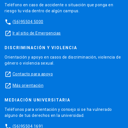
Teléfono en caso de accidente o situación que ponga en
riesgo tu vida dentro de algún campus.
phone
(56)95504 5000
launch
Ir al sitio de Emergencias
DISCRIMINACIÓN Y VIOLENCIA
Orientación y apoyo en casos de discriminación, violencia de
género o violencia sexual.
launch
Contacto para apoyo
launch
Más orientación
MEDIACIÓN UNIVERSITARIA
Teléfonos para orientación y consejo si se ha vulnerado
alguno de tus derechos en la universidad.
phone
(56)95504 1691