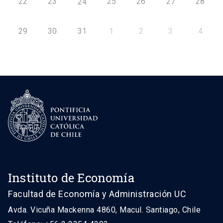
22
23
25
26
27
28
24
29
30
31
1
2
3
4
Instituto de Economía
Facultad de Economía y Administración UC
Avda. Vicuña Mackenna 4860, Macul. Santiago, Chile