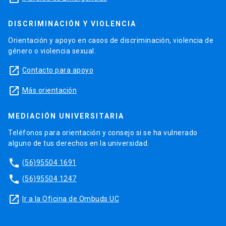
DISCRIMINACIÓN Y VIOLENCIA
Orientación y apoyo en casos de discriminación, violencia de
género o violencia sexual.
launch
Contacto para apoyo
launch
Más orientación
MEDIACIÓN UNIVERSITARIA
Teléfonos para orientación y consejo si se ha vulnerado
alguno de tus derechos en la universidad.
phone
(56)95504 1691
phone
(56)95504 1247
launch
Ir a la Oficina de Ombuds UC