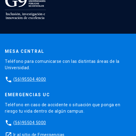
MESA CENTRAL
Teléfono para comunicarse con las distintas áreas de la
Universidad.
phone
(56)95504 4000
EMERGENCIAS UC
Teléfono en caso de accidente o situación que ponga en
riesgo tu vida dentro de algún campus.
phone
(56)95504 5000
launch
Ir al sitio de Emergencias