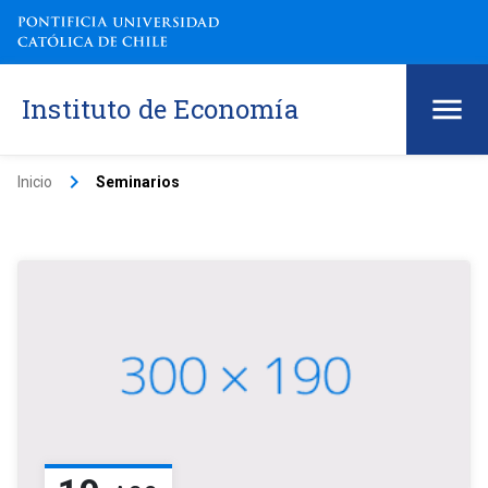
Instituto de Economía
keyboard_arrow_right
Inicio
Seminarios