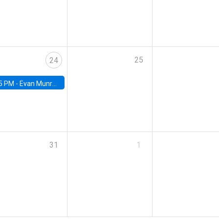
25
24
5 PM -
Evan Munro, Neyman Visiting Assistant Professor in the Department of Statistics at UC Berkeley
31
1