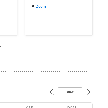
Zoom
>
TODAY
SÁB
DOM