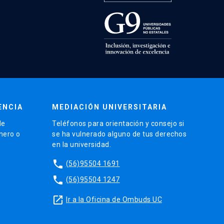
ENCIA
MEDIACIÓN UNIVERSITARIA
de
Teléfonos para orientación y consejo si
énero o
se ha vulnerado alguno de tus derechos
en la universidad.
phone
(56)95504 1691
phone
(56)95504 1247
launch
Ir a la Oficina de Ombuds UC