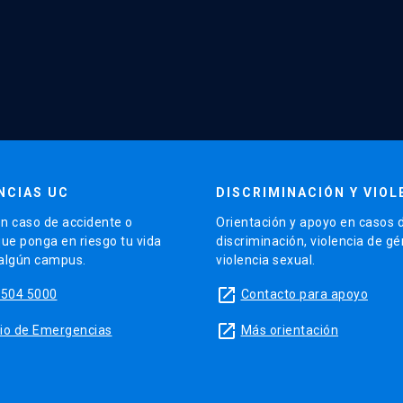
NCIAS UC
DISCRIMINACIÓN Y VIOL
n caso de accidente o
Orientación y apoyo en casos 
que ponga en riesgo tu vida
discriminación, violencia de g
 algún campus.
violencia sexual.
launch
5504 5000
Contacto para apoyo
launch
sitio de Emergencias
Más orientación