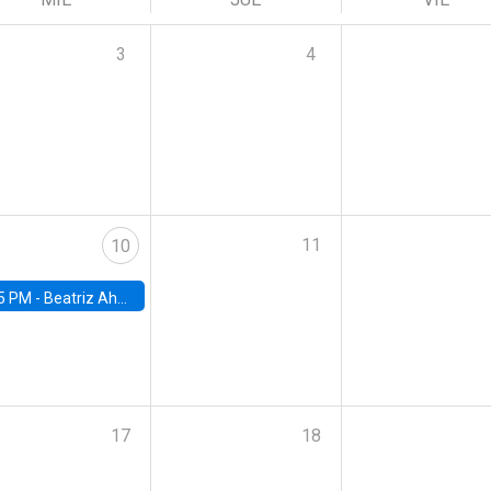
3
4
11
10
5 PM -
Beatriz Ahumada, PhD candidate, Universidad de Pittsburgh
17
18