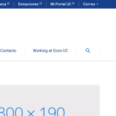
teca
Donaciones
Mi Portal UC
Correo
arrow_drop_down
search
Contacto
Working at Econ UC