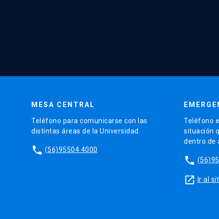
MESA CENTRAL
EMERGE
Teléfono para comunicarse con las
Teléfono e
distintas áreas de la Universidad.
situación 
dentro de
phone
(56)95504 4000
phone
(56)9
launch
Ir al 