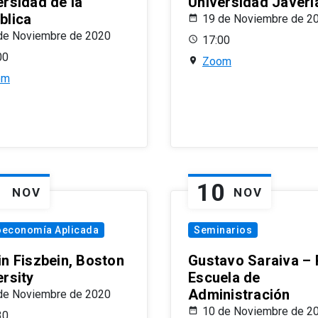
ersidad de la
Universidad Javeri
blica
19 de Noviembre de 2
de Noviembre de 2020
17:00
00
Zoom
om
1
10
NOV
NOV
oeconomía Aplicada
Seminarios
in Fiszbein, Boston
Gustavo Saraiva –
ersity
Escuela de
Administración
de Noviembre de 2020
10 de Noviembre de 2
30