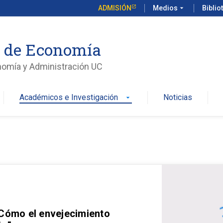
ADMISIÓN
Medios
arrow_drop_down
Biblio
o de Economía
nomía y Administración UC
Académicos e Investigación
Noticias
arrow_drop_down
 Cómo el envejecimiento