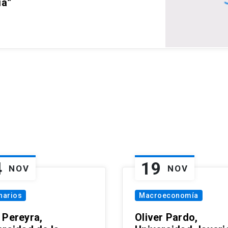
ia”
4
19
NOV
NOV
narios
Macroeconomía
 Pereyra,
Oliver Pardo,