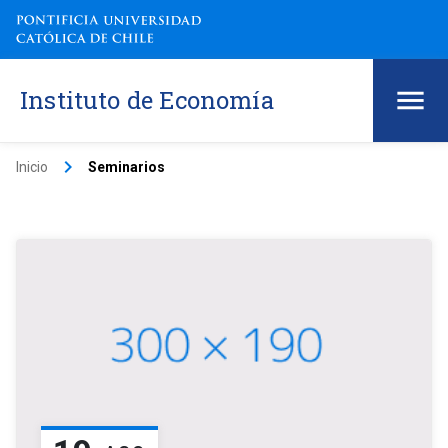
Instituto de Economía
keyboard_arrow_right
Inicio
Seminarios