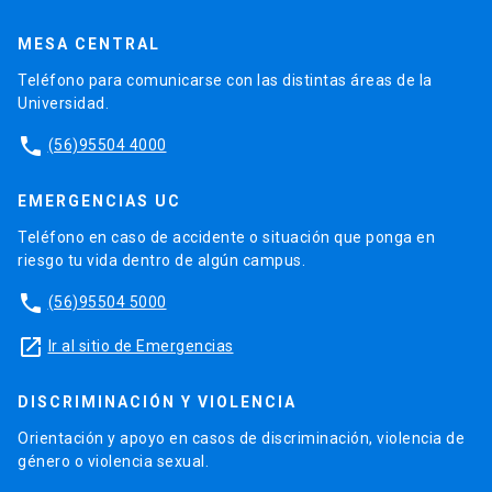
MESA CENTRAL
Teléfono para comunicarse con las distintas áreas de la
Universidad.
phone
(56)95504 4000
EMERGENCIAS UC
Teléfono en caso de accidente o situación que ponga en
riesgo tu vida dentro de algún campus.
phone
(56)95504 5000
launch
Ir al sitio de Emergencias
DISCRIMINACIÓN Y VIOLENCIA
Orientación y apoyo en casos de discriminación, violencia de
género o violencia sexual.