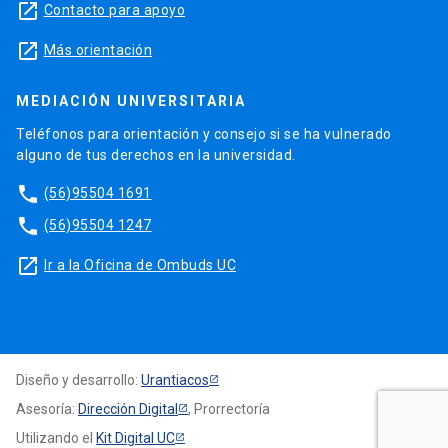
launch
Contacto para apoyo
launch
Más orientación
MEDIACIÓN UNIVERSITARIA
Teléfonos para orientación y consejo si se ha vulnerado
alguno de tus derechos en la universidad.
phone
(56)95504 1691
phone
(56)95504 1247
launch
Ir a la Oficina de Ombuds UC
Diseño y desarrollo:
Urantiacos
Asesoría:
Dirección Digital
, Prorrectoría
Utilizando el
Kit Digital UC