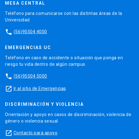
MESA CENTRAL
Teléfono para comunicarse con las distintas áreas de la
Universidad.
phone
(56)95504 4000
EMERGENCIAS UC
Teléfono en caso de accidente o situación que ponga en
riesgo tu vida dentro de algún campus.
phone
(56)95504 5000
launch
Ir al sitio de Emergencias
DISCRIMINACIÓN Y VIOLENCIA
Orientación y apoyo en casos de discriminación, violencia de
género o violencia sexual.
launch
Contacto para apoyo