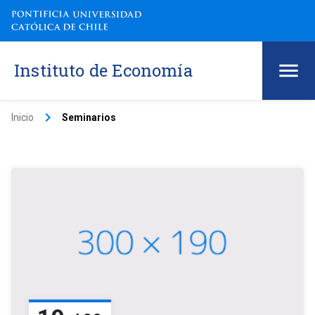
Instituto de Economía
keyboard_arrow_right
Inicio
Seminarios