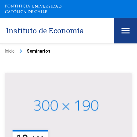
Instituto de Economía
keyboard_arrow_right
Inicio
Seminarios