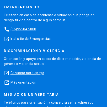
EMERGENCIAS UC
Teléfono en caso de accidente o situación que ponga en
riesgo tu vida dentro de algún campus.
phone
(56)95504 5000
launch
Ir al sitio de Emergencias
DISCRIMINACIÓN Y VIOLENCIA
Orientación y apoyo en casos de discriminación, violencia de
género o violencia sexual.
launch
Contacto para apoyo
launch
Más orientación
MEDIACIÓN UNIVERSITARIA
Teléfonos para orientación y consejo si se ha vulnerado