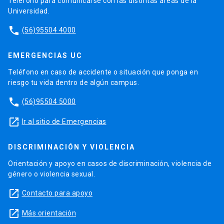
Teléfono para comunicarse con las distintas áreas de la
Universidad.
phone
(56)95504 4000
EMERGENCIAS UC
Teléfono en caso de accidente o situación que ponga en
riesgo tu vida dentro de algún campus.
phone
(56)95504 5000
launch
Ir al sitio de Emergencias
DISCRIMINACIÓN Y VIOLENCIA
Orientación y apoyo en casos de discriminación, violencia de
género o violencia sexual.
launch
Contacto para apoyo
launch
Más orientación