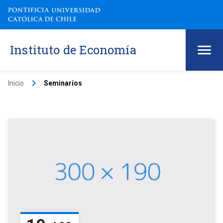
Instituto de Economía
keyboard_arrow_right
Inicio
Seminarios