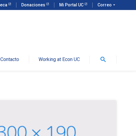
teca
Donaciones
Mi Portal UC
Correo
arrow_drop_down
search
Contacto
Working at Econ UC