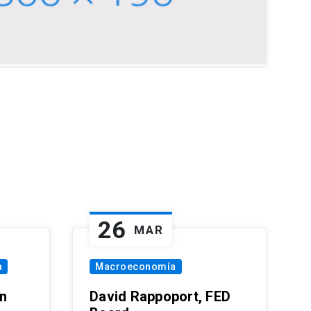
26
MAR
a
Macroeconomía
in
David Rappoport, FED