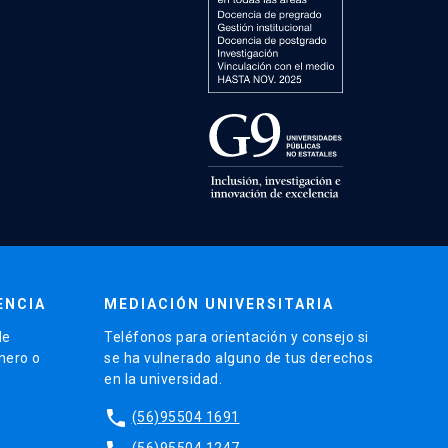
ENCIA
MEDIACIÓN UNIVERSITARIA
de
Teléfonos para orientación y consejo si
énero o
se ha vulnerado alguno de tus derechos
en la universidad.
phone
(56)95504 1691