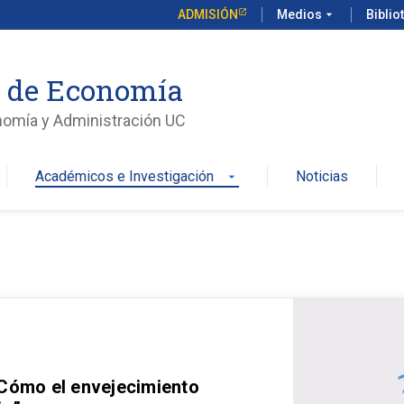
ADMISIÓN
Medios
arrow_drop_down
Biblio
o de Economía
nomía y Administración UC
Académicos e Investigación
Noticias
arrow_drop_down
 Cómo el envejecimiento