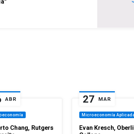
ia”
6
27
ABR
MAR
oeconomía
Microeconomía Aplicad
rto Chang, Rutgers
Evan Kresch, Oberl