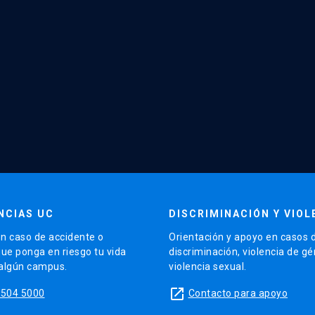
NCIAS UC
DISCRIMINACIÓN Y VIOL
n caso de accidente o
Orientación y apoyo en casos 
que ponga en riesgo tu vida
discriminación, violencia de g
 algún campus.
violencia sexual.
launch
5504 5000
Contacto para apoyo