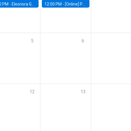
0 PM -
Eleonora Guarnieri, Exeter University
12:00 PM -
[Online] Pablo Slutzky, University of Maryland
5
6
12
13