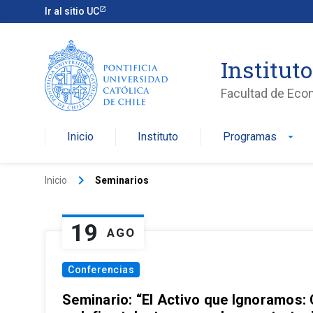
Ir al sitio UC
Institut
Facultad de Eco
Inicio
Instituto
Programas
arrow_drop_down
keyboard_arrow_right
Inicio
Seminarios
19
AGO
Conferencias
Seminario: “El Activo que Ignoramos: