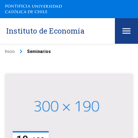
Instituto de Economía
keyboard_arrow_right
Inicio
Seminarios