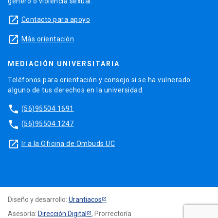
género o violencia sexual.
launch
Contacto para apoyo
launch
Más orientación
MEDIACIÓN UNIVERSITARIA
Teléfonos para orientación y consejo si se ha vulnerado
alguno de tus derechos en la universidad.
phone
(56)95504 1691
phone
(56)95504 1247
launch
Ir a la Oficina de Ombuds UC
Diseño y desarrollo:
Urantiacos
Asesoría:
Dirección Digital
, Prorrectoría