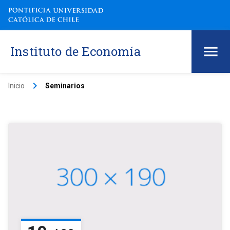
Instituto de Economía
keyboard_arrow_right
Inicio
Seminarios