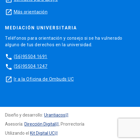
launch
Más orientación
MEDIACIÓN UNIVERSITARIA
Teléfonos para orientación y consejo si se ha vulnerado
alguno de tus derechos en la universidad.
phone
(56)95504 1691
phone
(56)95504 1247
launch
Ir a la Oficina de Ombuds UC
Diseño y desarrollo:
Urantiacos
Asesoría:
Dirección Digital
, Prorrectoría
Utilizando el
Kit Digital UC