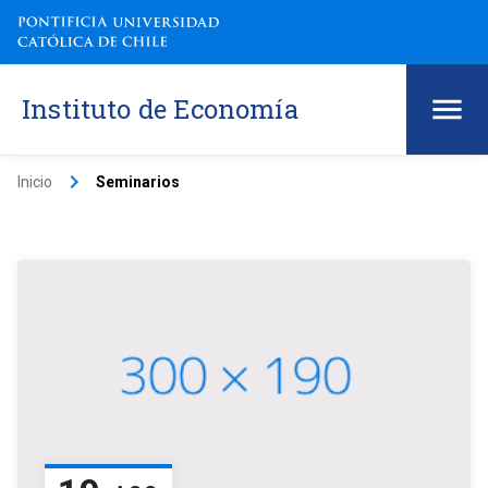
Instituto de Economía
keyboard_arrow_right
Inicio
Seminarios