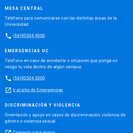
MESA CENTRAL
Teléfono para comunicarse con las distintas áreas de la
Universidad.
phone
(56)95504 4000
EMERGENCIAS UC
Teléfono en caso de accidente o situación que ponga en
riesgo tu vida dentro de algún campus.
phone
(56)95504 5000
launch
Ir al sitio de Emergencias
DISCRIMINACIÓN Y VIOLENCIA
Orientación y apoyo en casos de discriminación, violencia de
género o violencia sexual.
launch
Contacto para apoyo