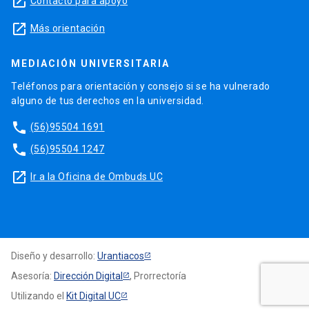
launch
Contacto para apoyo
launch
Más orientación
MEDIACIÓN UNIVERSITARIA
Teléfonos para orientación y consejo si se ha vulnerado
alguno de tus derechos en la universidad.
phone
(56)95504 1691
phone
(56)95504 1247
launch
Ir a la Oficina de Ombuds UC
Diseño y desarrollo:
Urantiacos
Asesoría:
Dirección Digital
, Prorrectoría
Utilizando el
Kit Digital UC