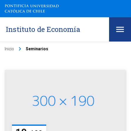
Instituto de Economía
keyboard_arrow_right
Inicio
Seminarios