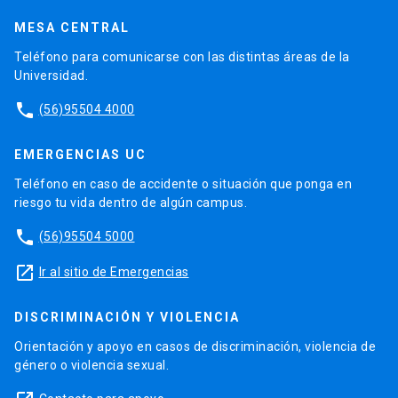
MESA CENTRAL
Teléfono para comunicarse con las distintas áreas de la
Universidad.
phone
(56)95504 4000
EMERGENCIAS UC
Teléfono en caso de accidente o situación que ponga en
riesgo tu vida dentro de algún campus.
phone
(56)95504 5000
launch
Ir al sitio de Emergencias
DISCRIMINACIÓN Y VIOLENCIA
Orientación y apoyo en casos de discriminación, violencia de
género o violencia sexual.