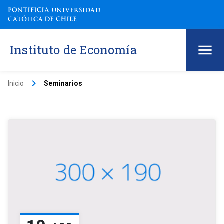
Instituto de Economía
keyboard_arrow_right
Inicio
Seminarios