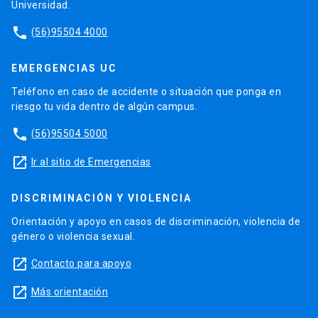
Universidad.
phone
(56)95504 4000
EMERGENCIAS UC
Teléfono en caso de accidente o situación que ponga en
riesgo tu vida dentro de algún campus.
phone
(56)95504 5000
launch
Ir al sitio de Emergencias
DISCRIMINACIÓN Y VIOLENCIA
Orientación y apoyo en casos de discriminación, violencia de
género o violencia sexual.
launch
Contacto para apoyo
launch
Más orientación