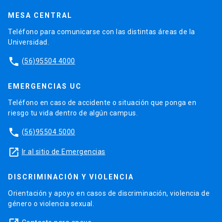
MESA CENTRAL
Teléfono para comunicarse con las distintas áreas de la
Universidad.
phone
(56)95504 4000
EMERGENCIAS UC
Teléfono en caso de accidente o situación que ponga en
riesgo tu vida dentro de algún campus.
phone
(56)95504 5000
launch
Ir al sitio de Emergencias
DISCRIMINACIÓN Y VIOLENCIA
Orientación y apoyo en casos de discriminación, violencia de
género o violencia sexual.