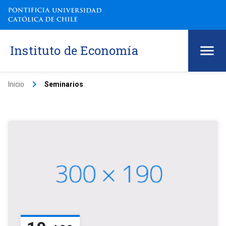
Instituto de Economía
keyboard_arrow_right
Inicio
Seminarios