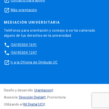
launch
Contacto para apoyo
launch
Más orientación
MEDIACIÓN UNIVERSITARIA
Teléfonos para orientación y consejo si se ha vulnerado
alguno de tus derechos en la universidad.
phone
(56)95504 1691
phone
(56)95504 1247
launch
Ir a la Oficina de Ombuds UC
Diseño y desarrollo:
Urantiacos
Asesoría:
Dirección Digital
, Prorrectoría
Utilizando el
Kit Digital UC