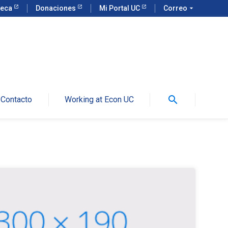
teca
Donaciones
Mi Portal UC
Correo
arrow_drop_down
search
Contacto
Working at Econ UC