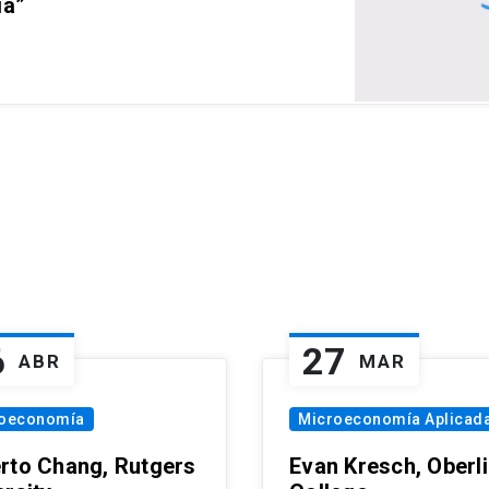
ia”
6
27
ABR
MAR
oeconomía
Microeconomía Aplicad
rto Chang, Rutgers
Evan Kresch, Oberl