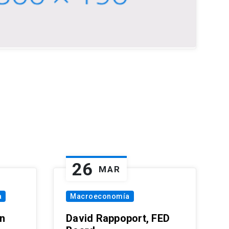
26
MAR
a
Macroeconomía
in
David Rappoport, FED