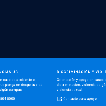
NCIAS UC
DISCRIMINACIÓN Y VIOL
n caso de accidente o
Orientación y apoyo en casos 
que ponga en riesgo tu vida
discriminación, violencia de g
 algún campus.
violencia sexual.
launch
5504 5000
Contacto para apoyo