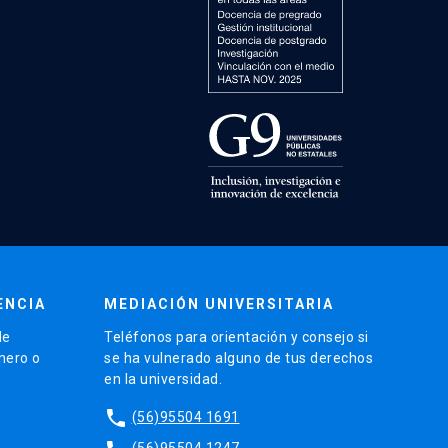
ENCIA
MEDIACIÓN UNIVERSITARIA
de
Teléfonos para orientación y consejo si
énero o
se ha vulnerado alguno de tus derechos
en la universidad.
phone
(56)95504 1691