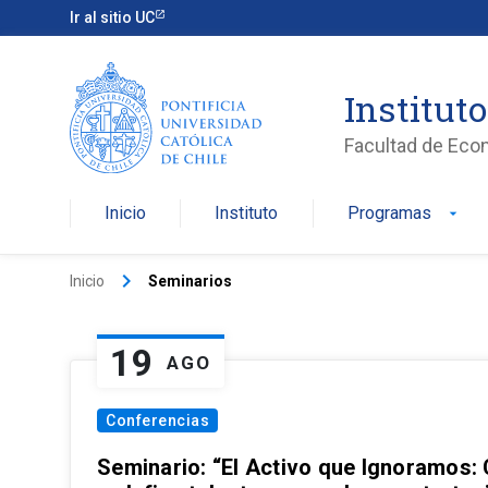
Ir al sitio UC
Institut
Facultad de Eco
Inicio
Instituto
Programas
arrow_drop_down
keyboard_arrow_right
Inicio
Seminarios
19
AGO
Conferencias
Seminario: “El Activo que Ignoramos: