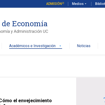
ADMISIÓN
Medios
arrow_drop_down
Biblio
o de Economía
nomía y Administración UC
Académicos e Investigación
Noticias
arrow_drop_down
 Cómo el envejecimiento