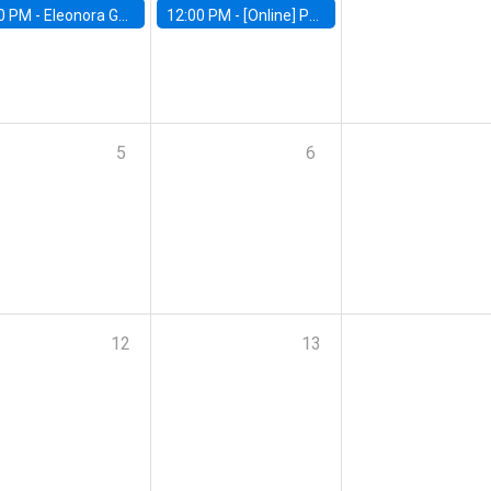
0 PM -
Eleonora Guarnieri, Exeter University
12:00 PM -
[Online] Pablo Slutzky, University of Maryland
5
6
12
13