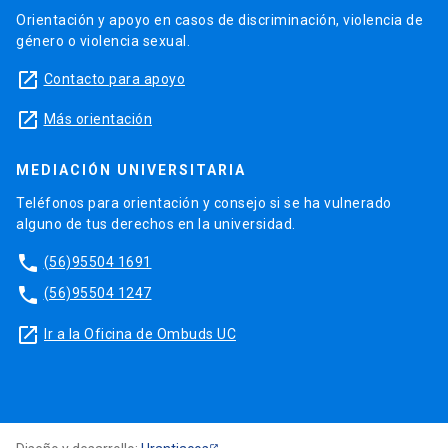
Orientación y apoyo en casos de discriminación, violencia de
género o violencia sexual.
launch
Contacto para apoyo
launch
Más orientación
MEDIACIÓN UNIVERSITARIA
Teléfonos para orientación y consejo si se ha vulnerado
alguno de tus derechos en la universidad.
phone
(56)95504 1691
phone
(56)95504 1247
launch
Ir a la Oficina de Ombuds UC