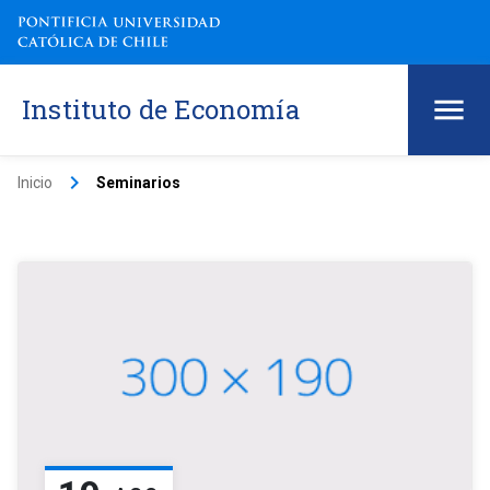
Instituto de Economía
keyboard_arrow_right
Inicio
Seminarios