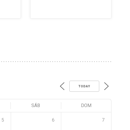
TODAY
SÁB
DOM
5
6
7