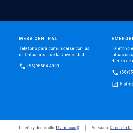
MESA CENTRAL
EMERGE
Teléfono para comunicarse con las
Teléfono e
distintas áreas de la Universidad.
situación 
dentro de
phone
(56)95504 4000
phone
(56)9
launch
Ir al 
Diseño y desarrollo:
Urantiacos
Asesoría:
Dirección Dig