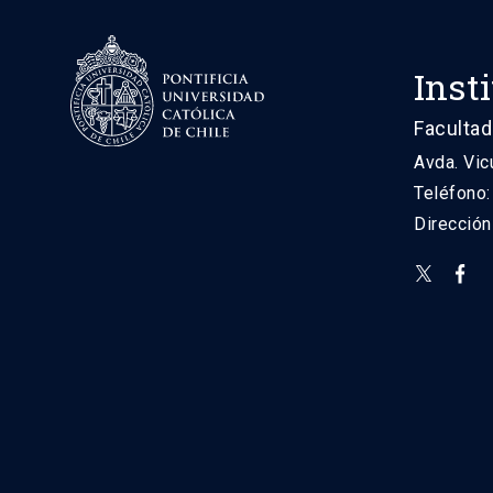
Inst
Facultad
Avda. Vic
Teléfono
Direcció