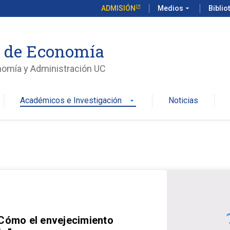
ADMISIÓN
Medios
arrow_drop_down
Biblio
o de Economía
nomía y Administración UC
Académicos e Investigación
Noticias
arrow_drop_down
 Cómo el envejecimiento