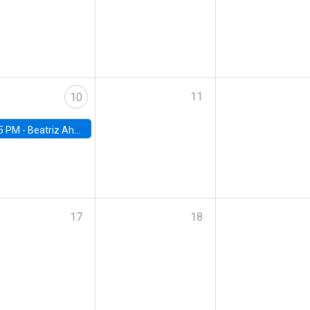
11
10
5 PM -
Beatriz Ahumada, PhD candidate, Universidad de Pittsburgh
17
18