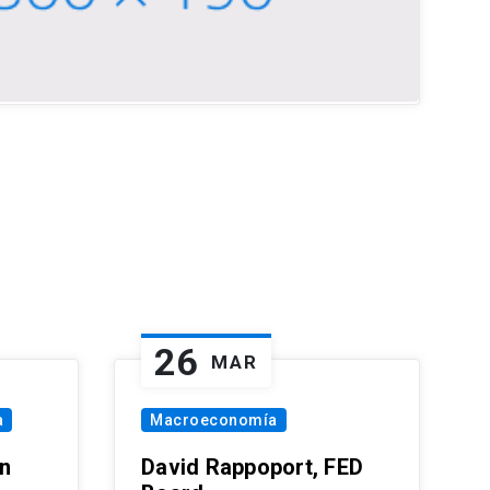
26
MAR
a
Macroeconomía
in
David Rappoport, FED