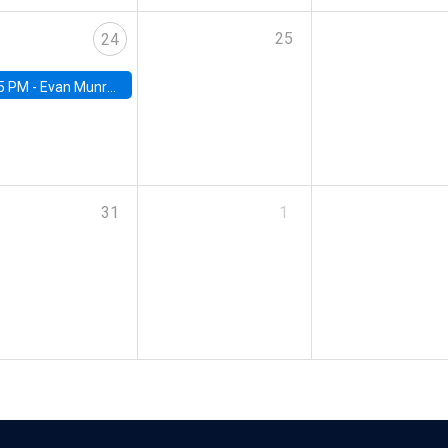
25
24
5 PM -
Evan Munro, Neyman Visiting Assistant Professor in the Department of Statistics at UC Berkeley
31
1