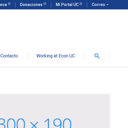
teca
Donaciones
Mi Portal UC
Correo
arrow_drop_down
search
Contacto
Working at Econ UC