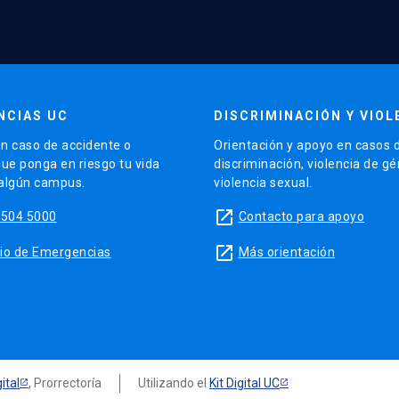
NCIAS UC
DISCRIMINACIÓN Y VIOL
n caso de accidente o
Orientación y apoyo en casos 
que ponga en riesgo tu vida
discriminación, violencia de g
 algún campus.
violencia sexual.
launch
5504 5000
Contacto para apoyo
launch
sitio de Emergencias
Más orientación
ital
, Prorrectoría
Utilizando el
Kit Digital UC