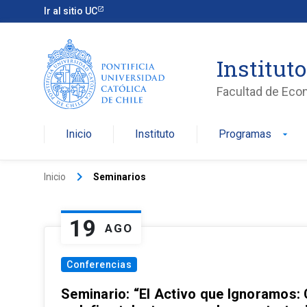
Ir al sitio UC
Institut
Facultad de Eco
Inicio
Instituto
Programas
arrow_drop_down
keyboard_arrow_right
Inicio
Seminarios
19
AGO
Conferencias
Seminario: “El Activo que Ignoramos: