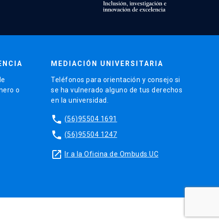
ENCIA
MEDIACIÓN UNIVERSITARIA
de
Teléfonos para orientación y consejo si
énero o
se ha vulnerado alguno de tus derechos
en la universidad.
phone
(56)95504 1691
phone
(56)95504 1247
launch
Ir a la Oficina de Ombuds UC