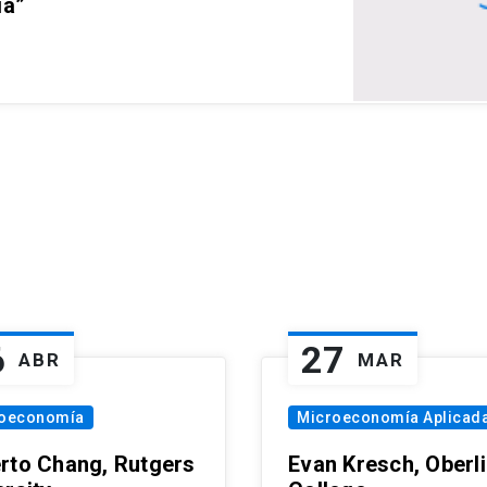
ia”
6
27
ABR
MAR
oeconomía
Microeconomía Aplicad
rto Chang, Rutgers
Evan Kresch, Oberl