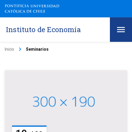
Instituto de Economía
keyboard_arrow_right
Inicio
Seminarios