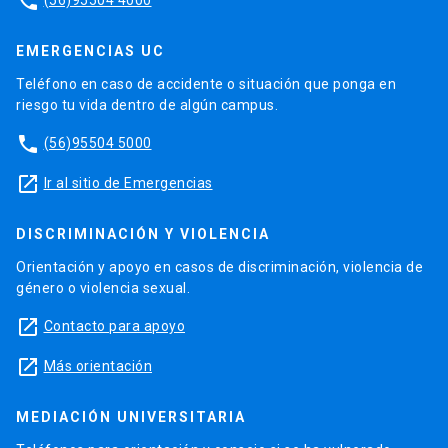
phone
EMERGENCIAS UC
Teléfono en caso de accidente o situación que ponga en
riesgo tu vida dentro de algún campus.
phone
(56)95504 5000
launch
Ir al sitio de Emergencias
DISCRIMINACIÓN Y VIOLENCIA
Orientación y apoyo en casos de discriminación, violencia de
género o violencia sexual.
launch
Contacto para apoyo
launch
Más orientación
MEDIACIÓN UNIVERSITARIA