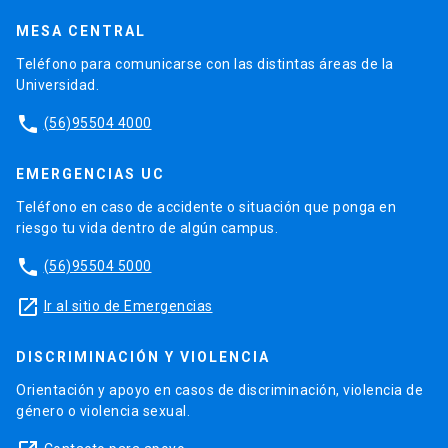
MESA CENTRAL
Teléfono para comunicarse con las distintas áreas de la
Universidad.
phone
(56)95504 4000
EMERGENCIAS UC
Teléfono en caso de accidente o situación que ponga en
riesgo tu vida dentro de algún campus.
phone
(56)95504 5000
launch
Ir al sitio de Emergencias
DISCRIMINACIÓN Y VIOLENCIA
Orientación y apoyo en casos de discriminación, violencia de
género o violencia sexual.