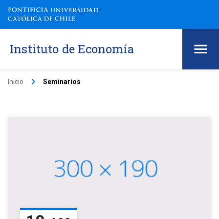
Instituto de Economía
keyboard_arrow_right
Inicio
Seminarios