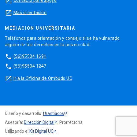
launch
Contacto para apoyo
launch
Más orientación
MEDIACIÓN UNIVERSITARIA
Teléfonos para orientación y consejo si se ha vulnerado
alguno de tus derechos en la universidad.
phone
(56)95504 1691
phone
(56)95504 1247
launch
Ir a la Oficina de Ombuds UC
Diseño y desarrollo:
Urantiacos
Asesoría:
Dirección Digital
, Prorrectoría
Utilizando el
Kit Digital UC