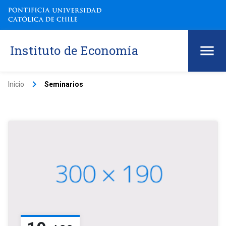
Instituto de Economía
keyboard_arrow_right
Inicio
Seminarios