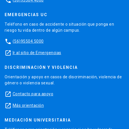
phone
EMERGENCIAS UC
Teléfono en caso de accidente o situación que ponga en
riesgo tu vida dentro de algún campus.
phone
(56)95504 5000
launch
Ir al sitio de Emergencias
DISCRIMINACIÓN Y VIOLENCIA
Orientación y apoyo en casos de discriminación, violencia de
género o violencia sexual.
launch
Contacto para apoyo
launch
Más orientación
MEDIACIÓN UNIVERSITARIA