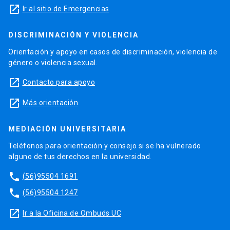
launch
Ir al sitio de Emergencias
DISCRIMINACIÓN Y VIOLENCIA
Orientación y apoyo en casos de discriminación, violencia de
género o violencia sexual.
launch
Contacto para apoyo
launch
Más orientación
MEDIACIÓN UNIVERSITARIA
Teléfonos para orientación y consejo si se ha vulnerado
alguno de tus derechos en la universidad.
phone
(56)95504 1691
phone
(56)95504 1247
launch
Ir a la Oficina de Ombuds UC