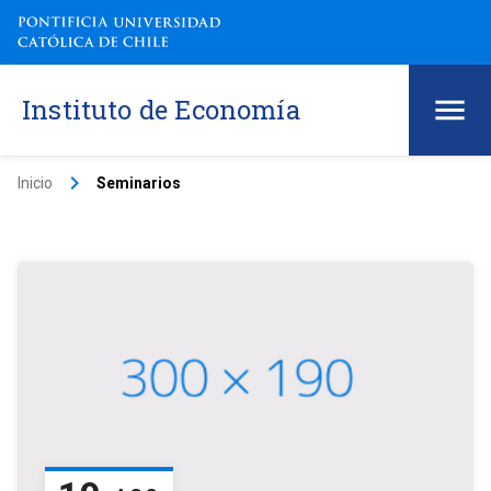
Instituto de Economía
keyboard_arrow_right
Inicio
Seminarios