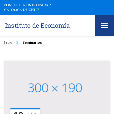
Instituto de Economía
keyboard_arrow_right
Inicio
Seminarios