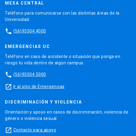
MESA CENTRAL
Teléfono para comunicarse con las distintas áreas de la
Universidad.
phone
(56)95504 4000
EMERGENCIAS UC
Teléfono en caso de accidente o situación que ponga en
riesgo tu vida dentro de algún campus.
phone
(56)95504 5000
launch
Ir al sitio de Emergencias
DISCRIMINACIÓN Y VIOLENCIA
Orientación y apoyo en casos de discriminación, violencia de
género o violencia sexual.
launch
Contacto para apoyo