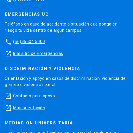
EMERGENCIAS UC
Teléfono en caso de accidente o situación que ponga en
riesgo tu vida dentro de algún campus.
phone
(56)95504 5000
launch
Ir al sitio de Emergencias
DISCRIMINACIÓN Y VIOLENCIA
Orientación y apoyo en casos de discriminación, violencia de
género o violencia sexual.
launch
Contacto para apoyo
launch
Más orientación
MEDIACIÓN UNIVERSITARIA
Teléfonos para orientación y consejo si se ha vulnerado