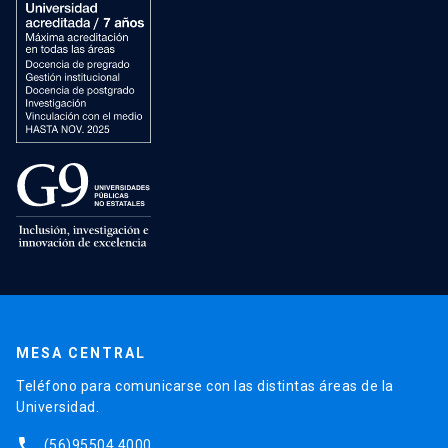
MESA CENTRAL
Teléfono para comunicarse con las distintas áreas de la
Universidad.
phone
(56)95504 4000