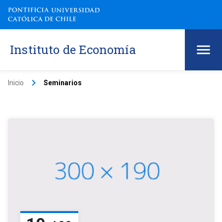
Instituto de Economía
keyboard_arrow_right
Inicio
Seminarios