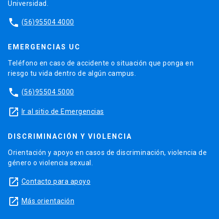
Universidad.
phone
(56)95504 4000
EMERGENCIAS UC
Teléfono en caso de accidente o situación que ponga en
riesgo tu vida dentro de algún campus.
phone
(56)95504 5000
launch
Ir al sitio de Emergencias
DISCRIMINACIÓN Y VIOLENCIA
Orientación y apoyo en casos de discriminación, violencia de
género o violencia sexual.
launch
Contacto para apoyo
launch
Más orientación