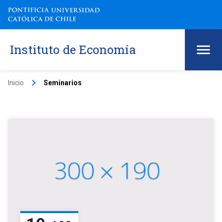
Instituto de Economía
keyboard_arrow_right
Inicio
Seminarios