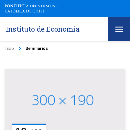
Instituto de Economía
keyboard_arrow_right
Inicio
Seminarios