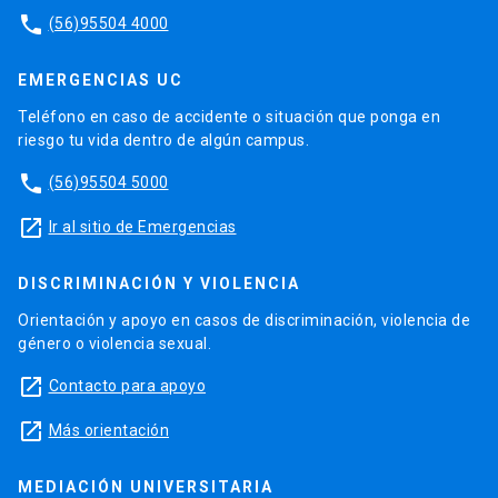
phone
(56)95504 4000
EMERGENCIAS UC
Teléfono en caso de accidente o situación que ponga en
riesgo tu vida dentro de algún campus.
phone
(56)95504 5000
launch
Ir al sitio de Emergencias
DISCRIMINACIÓN Y VIOLENCIA
Orientación y apoyo en casos de discriminación, violencia de
género o violencia sexual.
launch
Contacto para apoyo
launch
Más orientación
MEDIACIÓN UNIVERSITARIA