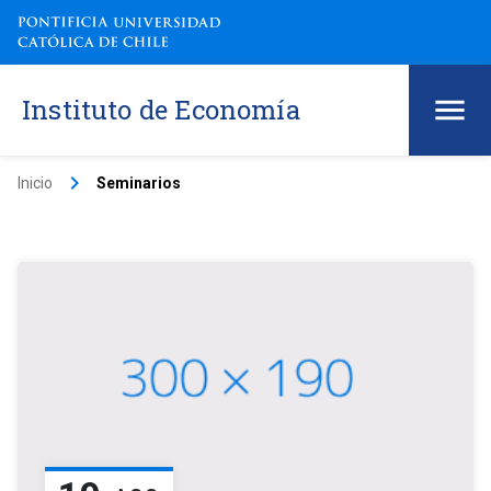
Instituto de Economía
keyboard_arrow_right
Inicio
Seminarios