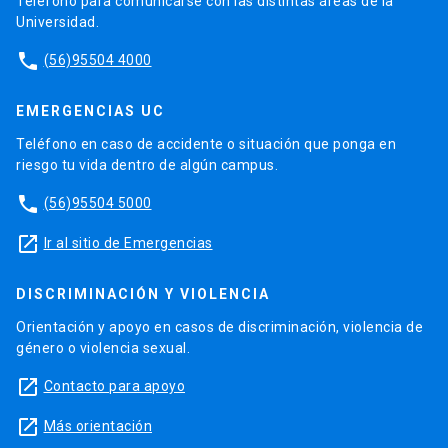
Teléfono para comunicarse con las distintas áreas de la
Universidad.
phone
(56)95504 4000
EMERGENCIAS UC
Teléfono en caso de accidente o situación que ponga en
riesgo tu vida dentro de algún campus.
phone
(56)95504 5000
launch
Ir al sitio de Emergencias
DISCRIMINACIÓN Y VIOLENCIA
Orientación y apoyo en casos de discriminación, violencia de
género o violencia sexual.
launch
Contacto para apoyo
launch
Más orientación