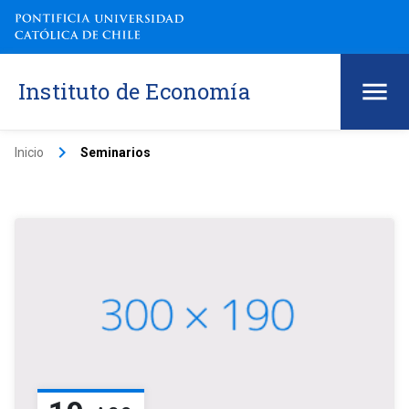
Instituto de Economía
keyboard_arrow_right
Inicio
Seminarios