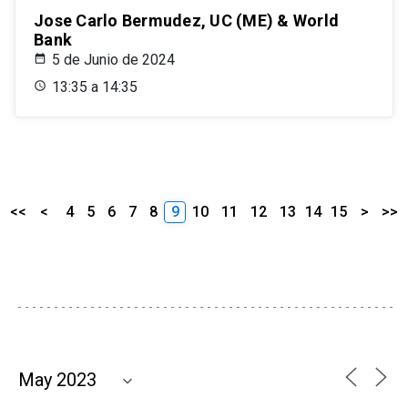
Jose Carlo Bermudez, UC (ME) & World
Bank
5 de Junio de 2024
13:35 a 14:35
<<
<
4
5
6
7
8
9
10
11
12
13
14
15
>
>>