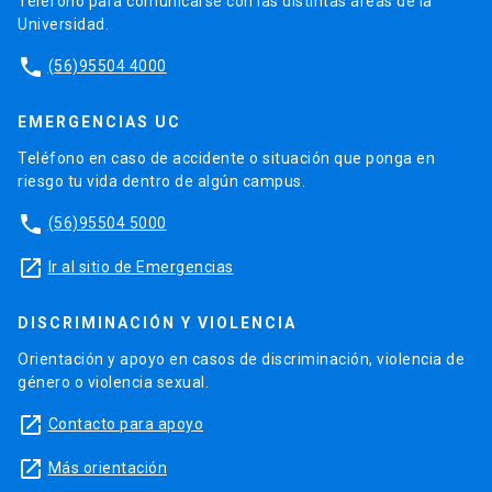
Teléfono para comunicarse con las distintas áreas de la
Universidad.
phone
(56)95504 4000
EMERGENCIAS UC
Teléfono en caso de accidente o situación que ponga en
riesgo tu vida dentro de algún campus.
phone
(56)95504 5000
launch
Ir al sitio de Emergencias
DISCRIMINACIÓN Y VIOLENCIA
Orientación y apoyo en casos de discriminación, violencia de
género o violencia sexual.
launch
Contacto para apoyo
launch
Más orientación