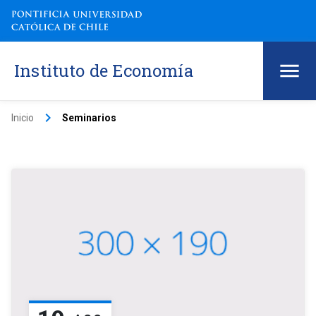
Instituto de Economía
keyboard_arrow_right
Inicio
Seminarios