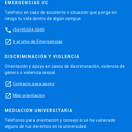
EMERGENCIAS UC
Teléfono en caso de accidente o situación que ponga en
riesgo tu vida dentro de algún campus.
phone
(56)95504 5000
launch
Ir al sitio de Emergencias
DISCRIMINACIÓN Y VIOLENCIA
Orientación y apoyo en casos de discriminación, violencia de
género o violencia sexual.
launch
Contacto para apoyo
launch
Más orientación
MEDIACIÓN UNIVERSITARIA
Teléfonos para orientación y consejo si se ha vulnerado
alguno de tus derechos en la universidad.