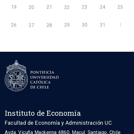
19
21
23
24
25
20
22
26
29
30
31
1
27
28
Instituto de Economía
Facultad de Economía y Administración UC
Avda. Vicuña Mackenna 4860, Macul. Santiago, Chile