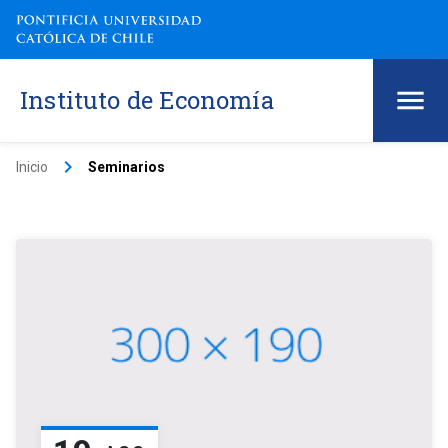
Instituto de Economía
keyboard_arrow_right
Inicio
Seminarios