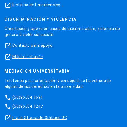
launch
Ir al sitio de Emergencias
DISCRIMINACIÓN Y VIOLENCIA
Orientación y apoyo en casos de discriminación, violencia de
género o violencia sexual.
launch
Contacto para apoyo
launch
Más orientación
MEDIACIÓN UNIVERSITARIA
Teléfonos para orientación y consejo si se ha vulnerado
alguno de tus derechos en la universidad.
phone
(56)95504 1691
phone
(56)95504 1247
launch
Ir a la Oficina de Ombuds UC