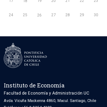
17
19
20
21
22
23
18
24
25
27
28
29
30
26
Instituto de Economía
Facultad de Economía y Administración UC
Avda. Vicuña Mackenna 4860, Macul. Santiago, Chile