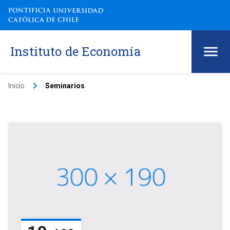
Instituto de Economía
keyboard_arrow_right
Inicio
Seminarios