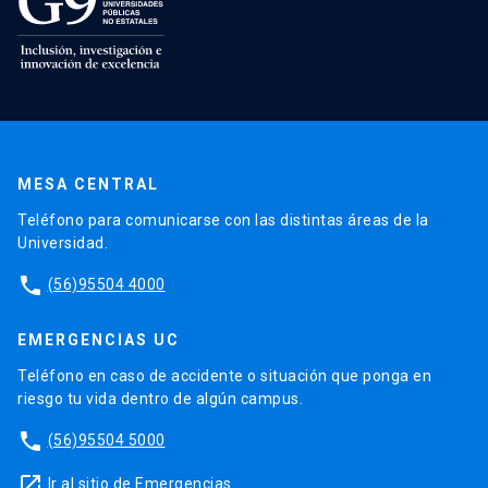
MESA CENTRAL
Teléfono para comunicarse con las distintas áreas de la
Universidad.
phone
(56)95504 4000
EMERGENCIAS UC
Teléfono en caso de accidente o situación que ponga en
riesgo tu vida dentro de algún campus.
phone
(56)95504 5000
launch
Ir al sitio de Emergencias