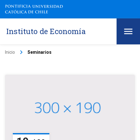
Instituto de Economía
keyboard_arrow_right
Inicio
Seminarios