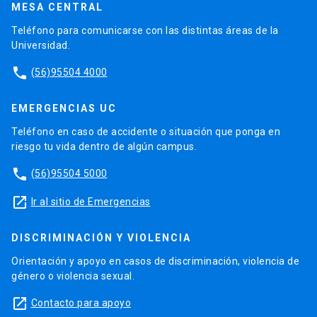
MESA CENTRAL
Teléfono para comunicarse con las distintas áreas de la
Universidad.
phone
(56)95504 4000
EMERGENCIAS UC
Teléfono en caso de accidente o situación que ponga en
riesgo tu vida dentro de algún campus.
phone
(56)95504 5000
launch
Ir al sitio de Emergencias
DISCRIMINACIÓN Y VIOLENCIA
Orientación y apoyo en casos de discriminación, violencia de
género o violencia sexual.
launch
Contacto para apoyo