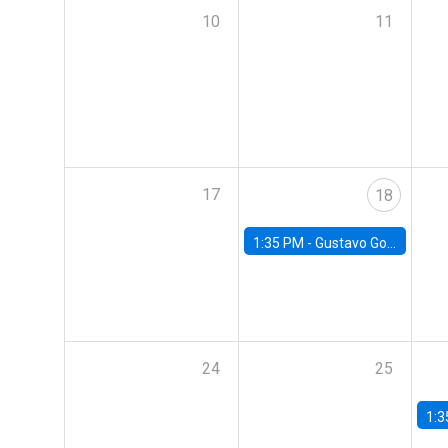
10
11
17
18
1:35 PM -
Gustavo González, Banco Central de Chile
24
25
1:3