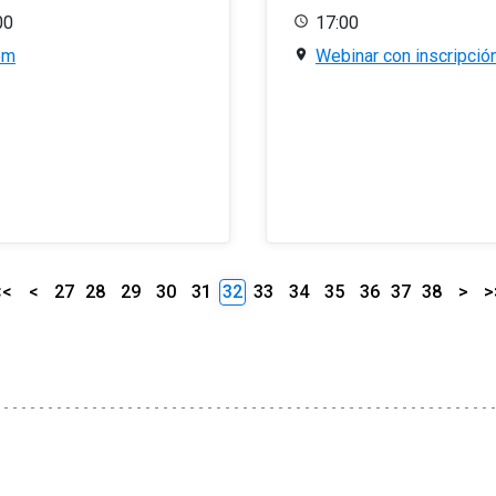
00
17:00
om
Webinar con inscripció
<<
<
27
28
29
30
31
32
33
34
35
36
37
38
>
>