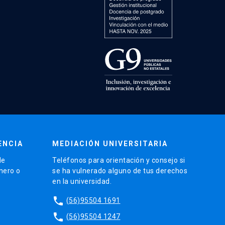
ENCIA
MEDIACIÓN UNIVERSITARIA
de
Teléfonos para orientación y consejo si
énero o
se ha vulnerado alguno de tus derechos
en la universidad.
phone
(56)95504 1691
phone
(56)95504 1247