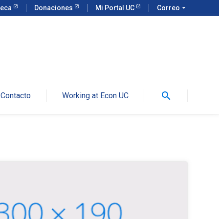
teca
Donaciones
Mi Portal UC
Correo
arrow_drop_down
search
Contacto
Working at Econ UC