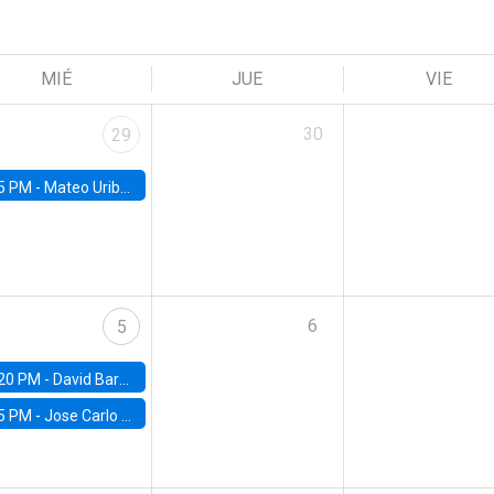
MIÉ
JUE
VIE
30
29
5 PM -
Mateo Uribe-Castro, Universidad de los Andes (Colombia)
6
5
20 PM -
David Bardey, Universidad de los Andes - CEDE
5 PM -
Jose Carlo Bermudez, UC (ME) & World Bank