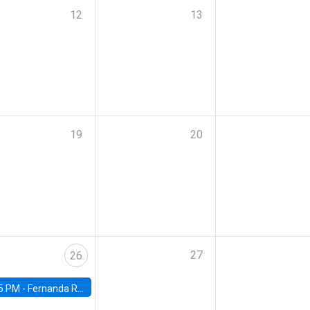
12
13
19
20
27
26
5 PM -
Fernanda Rojas Ampuero, University of Wisconsin-Madison