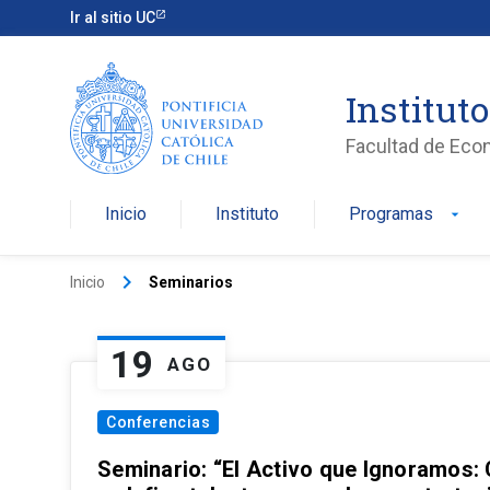
Ir al sitio UC
Institut
Facultad de Eco
Inicio
Instituto
Programas
arrow_drop_down
keyboard_arrow_right
Inicio
Seminarios
19
AGO
Conferencias
Seminario: “El Activo que Ignoramos: