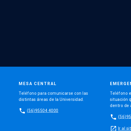
MESA CENTRAL
EMERGE
Teléfono para comunicarse con las
Teléfono e
distintas áreas de la Universidad.
situación 
dentro de
phone
(56)95504 4000
phone
(56)9
launch
Ir al 