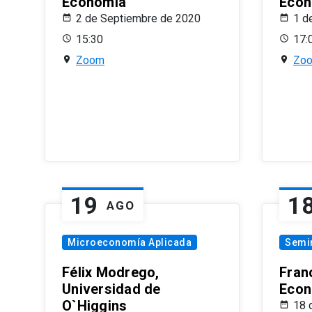
Economía
Econ
2 de Septiembre de 2020
1 d
15:30
17:
Zoom
Zo
19
1
AGO
Microeconomía Aplicada
Semi
Félix Modrego,
Fran
Universidad de
Econ
O`Higgins
18 