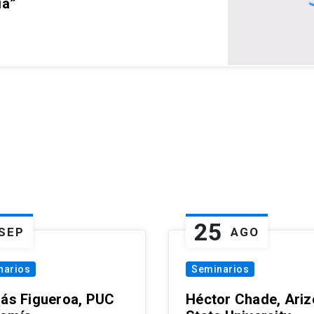
ia”
25
SEP
AGO
narios
Seminarios
lás Figueroa, PUC
Héctor Chade, Ari