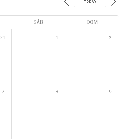
TODAY
SÁB
DOM
31
1
2
7
8
9