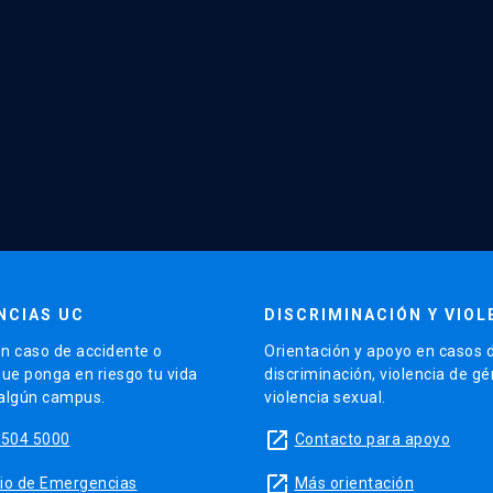
NCIAS UC
DISCRIMINACIÓN Y VIOL
n caso de accidente o
Orientación y apoyo en casos 
que ponga en riesgo tu vida
discriminación, violencia de g
 algún campus.
violencia sexual.
launch
5504 5000
Contacto para apoyo
launch
sitio de Emergencias
Más orientación