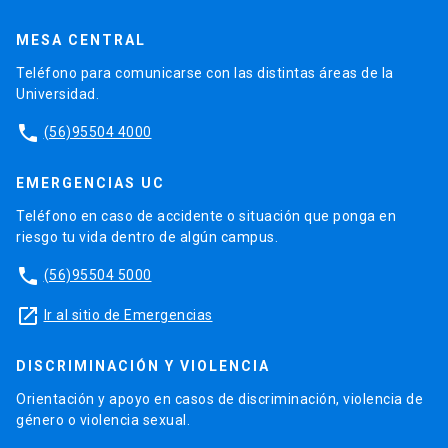
MESA CENTRAL
Teléfono para comunicarse con las distintas áreas de la
Universidad.
phone
(56)95504 4000
EMERGENCIAS UC
Teléfono en caso de accidente o situación que ponga en
riesgo tu vida dentro de algún campus.
phone
(56)95504 5000
launch
Ir al sitio de Emergencias
DISCRIMINACIÓN Y VIOLENCIA
Orientación y apoyo en casos de discriminación, violencia de
género o violencia sexual.