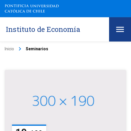
Instituto de Economía
keyboard_arrow_right
Inicio
Seminarios