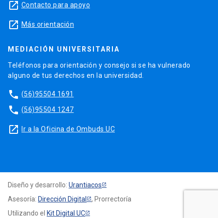
launch
Contacto para apoyo
launch
Más orientación
MEDIACIÓN UNIVERSITARIA
Teléfonos para orientación y consejo si se ha vulnerado
alguno de tus derechos en la universidad.
phone
(56)95504 1691
phone
(56)95504 1247
launch
Ir a la Oficina de Ombuds UC
Diseño y desarrollo:
Urantiacos
Asesoría:
Dirección Digital
, Prorrectoría
Utilizando el
Kit Digital UC