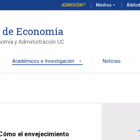
ADMISIÓN
Medios
arrow_drop_down
Biblio
o de Economía
nomía y Administración UC
Académicos e Investigación
Noticias
arrow_drop_down
 Cómo el envejecimiento