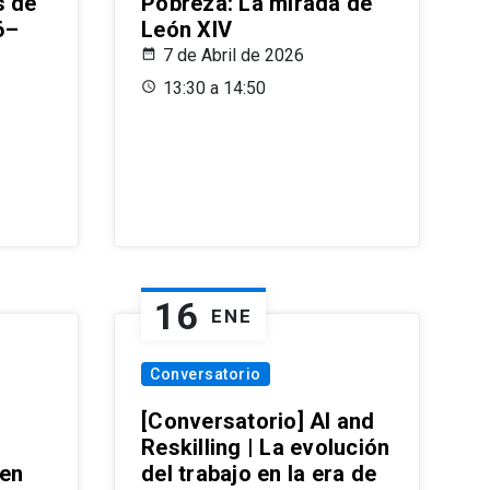
s de
Pobreza: La mirada de
6–
León XIV
7 de Abril de 2026
13:30 a 14:50
16
ENE
Conversatorio
[Conversatorio] AI and
Reskilling | La evolución
 en
del trabajo en la era de