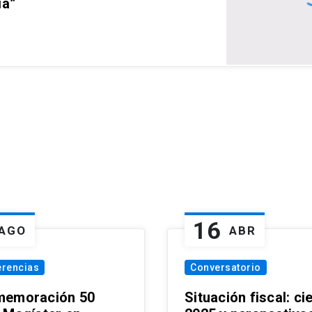
ia”
16
AGO
ABR
erencias
Conversatorio
emoración 50
Situación fiscal: ci