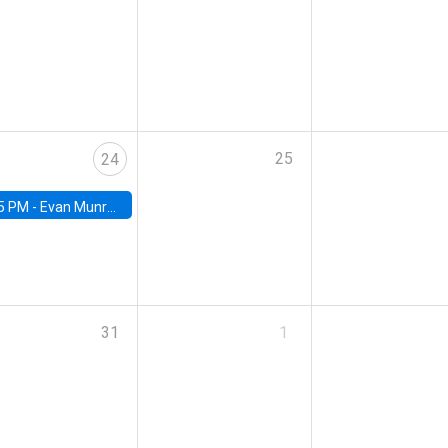
25
24
5 PM -
Evan Munro, Neyman Visiting Assistant Professor in the Department of Statistics at UC Berkeley
31
1