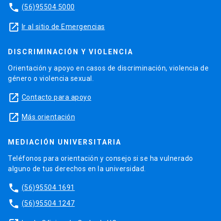
phone
(56)95504 5000
launch
Ir al sitio de Emergencias
DISCRIMINACIÓN Y VIOLENCIA
Orientación y apoyo en casos de discriminación, violencia de
género o violencia sexual.
launch
Contacto para apoyo
launch
Más orientación
MEDIACIÓN UNIVERSITARIA
Teléfonos para orientación y consejo si se ha vulnerado
alguno de tus derechos en la universidad.
phone
(56)95504 1691
phone
(56)95504 1247