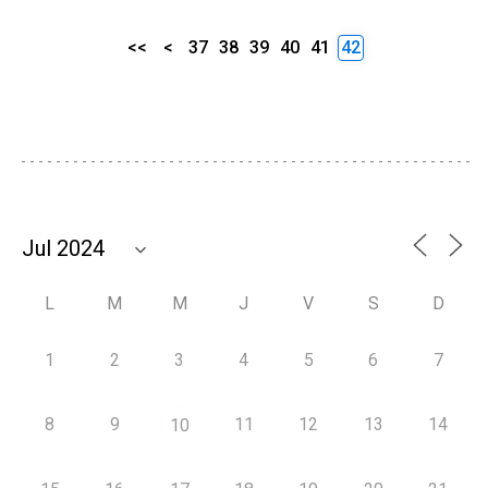
<<
<
37
38
39
40
41
42
L
M
M
J
V
S
D
1
2
3
4
5
6
7
8
9
11
12
13
14
10