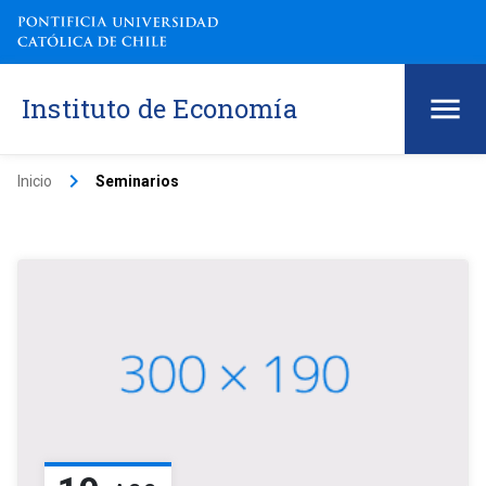
Instituto de Economía
keyboard_arrow_right
Inicio
Seminarios