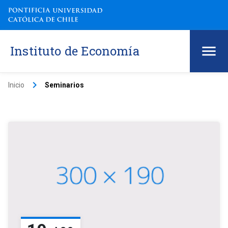
Instituto de Economía
keyboard_arrow_right
Inicio
Seminarios