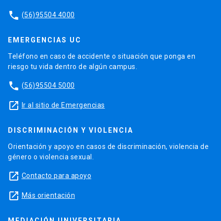
phone
(56)95504 4000
EMERGENCIAS UC
Teléfono en caso de accidente o situación que ponga en
riesgo tu vida dentro de algún campus.
phone
(56)95504 5000
launch
Ir al sitio de Emergencias
DISCRIMINACIÓN Y VIOLENCIA
Orientación y apoyo en casos de discriminación, violencia de
género o violencia sexual.
launch
Contacto para apoyo
launch
Más orientación
MEDIACIÓN UNIVERSITARIA