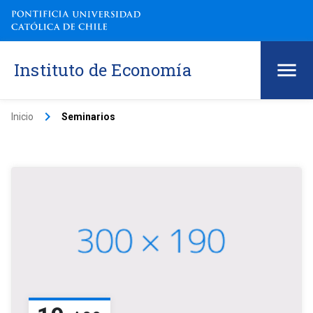
Instituto de Economía
keyboard_arrow_right
Inicio
Seminarios