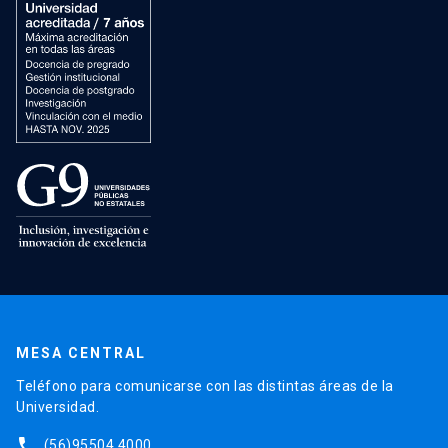
MESA CENTRAL
Teléfono para comunicarse con las distintas áreas de la
Universidad.
phone
(56)95504 4000