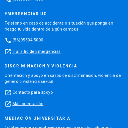
EMERGENCIAS UC
Teléfono en caso de accidente o situación que ponga en
riesgo tu vida dentro de algún campus.
phone
(56)95504 5000
launch
Ir al sitio de Emergencias
DISCRIMINACIÓN Y VIOLENCIA
Orientación y apoyo en casos de discriminación, violencia de
género o violencia sexual.
launch
Contacto para apoyo
launch
Más orientación
MEDIACIÓN UNIVERSITARIA
Teléfonos para orientación y consejo si se ha vulnerado