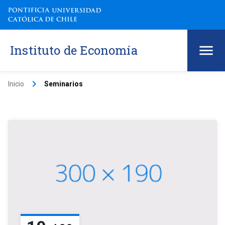
Instituto de Economía
keyboard_arrow_right
Inicio
Seminarios