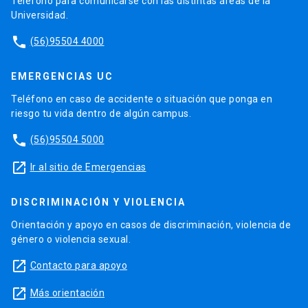
Teléfono para comunicarse con las distintas áreas de la
Universidad.
phone
(56)95504 4000
EMERGENCIAS UC
Teléfono en caso de accidente o situación que ponga en
riesgo tu vida dentro de algún campus.
phone
(56)95504 5000
launch
Ir al sitio de Emergencias
DISCRIMINACIÓN Y VIOLENCIA
Orientación y apoyo en casos de discriminación, violencia de
género o violencia sexual.
launch
Contacto para apoyo
launch
Más orientación