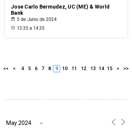
Jose Carlo Bermudez, UC (ME) & World
Bank
5 de Junio de 2024
13:35 a 14:35
<<
<
4
5
6
7
8
9
10
11
12
13
14
15
>
>>